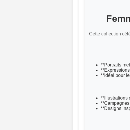
Femme
Cette collection cél
**Portraits me
**Expressions 
**Idéal pour le
**Illustration
**Campagnes su
**Designs insp