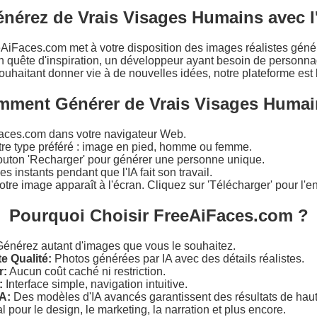
nérez de Vrais Visages Humains avec l
eAiFaces.com met à votre disposition des images réalistes gén
n quête d'inspiration, un développeur ayant besoin de personna
ouhaitant donner vie à de nouvelles idées, notre plateforme est 
ment Générer de Vrais Visages Humai
aces.com dans votre navigateur Web.
tre type préféré : image en pied, homme ou femme.
bouton 'Recharger' pour générer une personne unique.
 instants pendant que l'IA fait son travail.
otre image apparaît à l'écran. Cliquez sur 'Télécharger' pour l'en
Pourquoi Choisir FreeAiFaces.com ?
énérez autant d'images que vous le souhaitez.
e Qualité:
Photos générées par IA avec des détails réalistes.
r:
Aucun coût caché ni restriction.
:
Interface simple, navigation intuitive.
IA:
Des modèles d'IA avancés garantissent des résultats de haut
l pour le design, le marketing, la narration et plus encore.