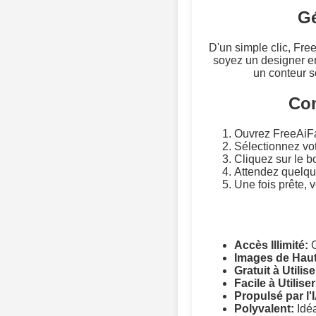
Gé
D'un simple clic, Fre
soyez un designer e
un conteur s
Com
Ouvrez FreeAiF
Sélectionnez vo
Cliquez sur le 
Attendez quelques
Une fois prête, v
Accès Illimité:
G
Images de Haut
Gratuit à Utilise
Facile à Utiliser
Propulsé par l'
Polyvalent:
Idéa