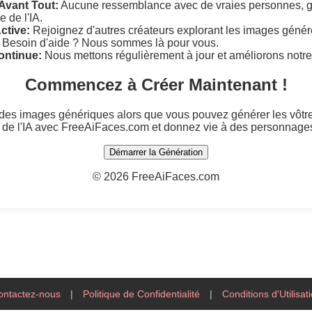
 Avant Tout:
Aucune ressemblance avec de vraies personnes, g
e de l'IA.
tive:
Rejoignez d'autres créateurs explorant les images généré
Besoin d'aide ? Nous sommes là pour vous.
ontinue:
Nous mettons régulièrement à jour et améliorons notre
Commencez à Créer Maintenant !
r des images génériques alors que vous pouvez générer les vôtr
 de l'IA avec FreeAiFaces.com et donnez vie à des personnages
Démarrer la Génération
©
2026 FreeAiFaces.com
ontactez-nous
|
Politique de Confidentialité
|
Conditions d'Utilisat