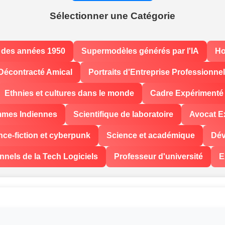
Sélectionner une Catégorie
 des années 1950
Supermodèles générés par l'IA
Ho
Décontracté Amical
Portraits d'Entreprise Professionne
Ethnies et cultures dans le monde
Cadre Expérimenté
mes Indiennes
Scientifique de laboratoire
Avocat E
nce-fiction et cyberpunk
Science et académique
Dév
nnels de la Tech Logiciels
Professeur d'université
E