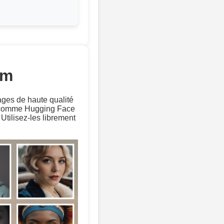
om
ages de haute qualité
s comme Hugging Face
tilisez-les librement