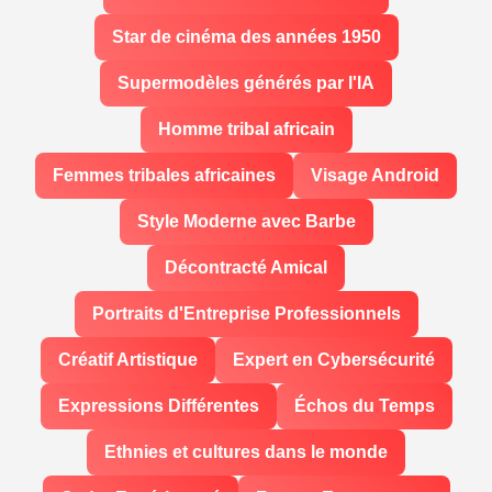
Star de cinéma des années 1950
Supermodèles générés par l'IA
Homme tribal africain
Femmes tribales africaines
Visage Android
Style Moderne avec Barbe
Décontracté Amical
Portraits d'Entreprise Professionnels
Créatif Artistique
Expert en Cybersécurité
Expressions Différentes
Échos du Temps
Ethnies et cultures dans le monde