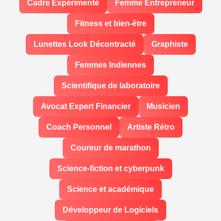
Cadre Expérimenté
Femme Entrepreneur
Fitness et bien-être
Lunettes Look Décontracté
Graphiste
Femmes Indiennes
Scientifique de laboratoire
Avocat Expert Financier
Musicien
Coach Personnel
Artiste Rétro
Coureur de marathon
Science-fiction et cyberpunk
Science et académique
Développeur de Logiciels