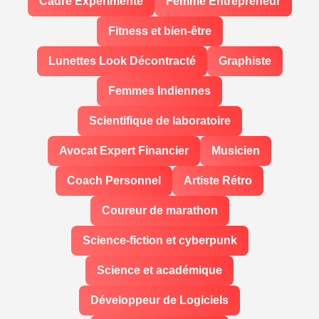
Cadre Expérimenté
Femme Entrepreneur
Fitness et bien-être
Lunettes Look Décontracté
Graphiste
Femmes Indiennes
Scientifique de laboratoire
Avocat Expert Financier
Musicien
Coach Personnel
Artiste Rétro
Coureur de marathon
Science-fiction et cyberpunk
Science et académique
Développeur de Logiciels