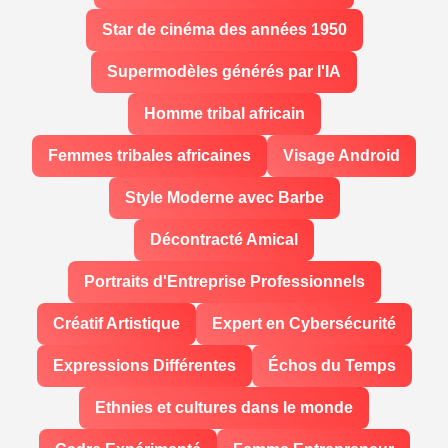
Star de cinéma des années 1950
Supermodèles générés par l'IA
Homme tribal africain
Femmes tribales africaines
Visage Android
Style Moderne avec Barbe
Décontracté Amical
Portraits d'Entreprise Professionnels
Créatif Artistique
Expert en Cybersécurité
Expressions Différentes
Échos du Temps
Ethnies et cultures dans le monde