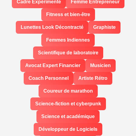
Cadre Expérimenté
Femme Entrepreneur
Fitness et bien-être
Lunettes Look Décontracté
Graphiste
Femmes Indiennes
Scientifique de laboratoire
Avocat Expert Financier
Musicien
Coach Personnel
Artiste Rétro
Coureur de marathon
Science-fiction et cyberpunk
Science et académique
Développeur de Logiciels