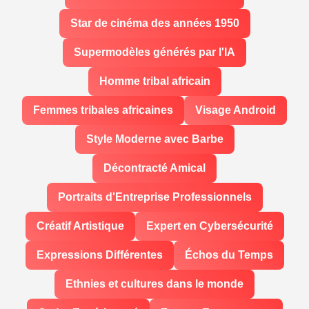
Star de cinéma des années 1950
Supermodèles générés par l'IA
Homme tribal africain
Femmes tribales africaines
Visage Android
Style Moderne avec Barbe
Décontracté Amical
Portraits d'Entreprise Professionnels
Créatif Artistique
Expert en Cybersécurité
Expressions Différentes
Échos du Temps
Ethnies et cultures dans le monde