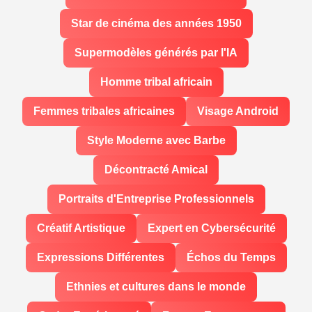
Star de cinéma des années 1950
Supermodèles générés par l'IA
Homme tribal africain
Femmes tribales africaines
Visage Android
Style Moderne avec Barbe
Décontracté Amical
Portraits d'Entreprise Professionnels
Créatif Artistique
Expert en Cybersécurité
Expressions Différentes
Échos du Temps
Ethnies et cultures dans le monde