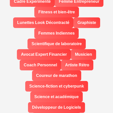
Cadre Expérimenté
Femme Entrepreneur
Fitness et bien-être
Lunettes Look Décontracté
Graphiste
Femmes Indiennes
Scientifique de laboratoire
Avocat Expert Financier
Musicien
Coach Personnel
Artiste Rétro
Coureur de marathon
Science-fiction et cyberpunk
Science et académique
Développeur de Logiciels